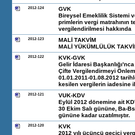
2012-124
GVK
Bireysel Emeklilik Sistemi v
primlerin vergi matrahının te
vergilendirilmesi hakkında
2012-123
MALİ TAKVİM
MALİ YÜKÜMLÜLÜK TAKVİM
2012-122
KVK-GVK
Gelir İdaresi Başkanlığı’n
Çifte Vergilendirmeyi Önle
01.01.2011-01.08.2012 tarih
kesilen vergilerin iadesine i
2012-121
VUK-KDV
Eylül 2012 dönemine ait K
30 Ekim Salı gününe, Ba-Bs
gününe kadar uzatılmıştır.
2012-120
KVK
2012 yılı üçüncü geçici ve