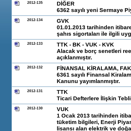
2012-135
DİĞER
6362 sayılı yeni Sermaye P
2012-134
GVK
01.01.2013 tarihinden itibare
şahıs sigortaları ile ilgili 
2012-133
TTK - BK - VUK - KVK
Alacak ve borç senetleri reesk
açıklanmıştır.
2012-132
FİNANSAL KİRALAMA, FA
6361 sayılı Finansal Kirala
Kanunu yayımlanmıştır.
2012-131
TTK
Ticari Defterlere İlişkin Teb
2012-130
VUK
1 Ocak 2013 tarihinden itiba
tüketim bilgileri, Enerji P
lisansı alan elektrik ve doğa