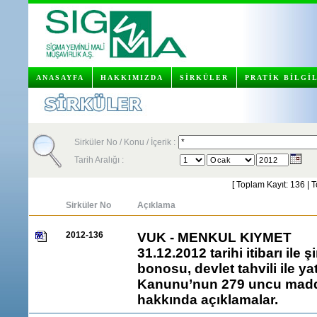
ANASAYFA
HAKKIMIZDA
SİRKÜLER
PRATİK BİLGİ
Sirküler No / Konu / İçerik :
Tarih Aralığı :
[ Toplam Kayıt: 136 | 
Sirküler No
Açıklama
2012-136
VUK - MENKUL KIYMET
31.12.2012 tarihi itibarı ile 
bonosu, devlet tahvili ile ya
Kanunu’nun 279 uncu madde
hakkında açıklamalar.