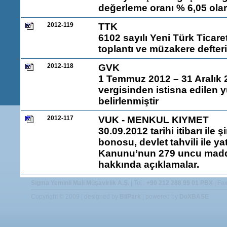
değerleme oranı % 6,05 olar
2012-119
TTK
6102 sayılı Yeni Türk Ticar
toplantı ve müzakere defteri
2012-118
GVK
1 Temmuz 2012 – 31 Aralık 20
vergisinden istisna edilen yu
belirlenmiştir
2012-117
VUK - MENKUL KIYMET
30.09.2012 tarihi itibarı ile 
bonosu, devlet tahvili ile ya
Kanunu’nun 279 uncu madde
hakkında açıklamalar.
Sigma Yeminli Mali Müşavirlik A.Ş.
| Tel :
+90 212 288 99 01 PBX
| Fax
Copyright © 2009 | designed by
BilPark
| powered by
DoXBASE