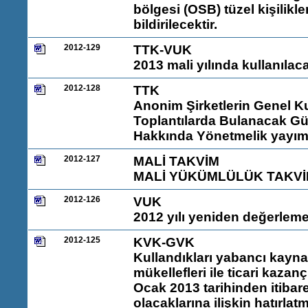
bölgesi (OSB) tüzel kişilikl
bildirilecektir.
2012-129
TTK-VUK
2013 mali yılında kullanılac
2012-128
TTK
Anonim Şirketlerin Genel Kur
Toplantılarda Bulanacak Güm
Hakkında Yönetmelik yayım
2012-127
MALİ TAKVİM
MALİ YÜKÜMLÜLÜK TAKVİM
2012-126
VUK
2012 yılı yeniden değerleme 
2012-125
KVK-GVK
Kullandıkları yabancı kayna
mükellefleri ile ticari kazan
Ocak 2013 tarihinden itibar
olacaklarına ilişkin hatırla