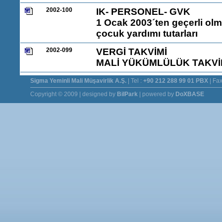
2002-100
IK- PERSONEL- GVK
1 Ocak 2003´ten geçerli olm
çocuk yardımı tutarları
2002-099
VERGİ TAKVİMİ
MALİ YÜKÜMLÜLÜK TAKVİM
Sigma Yeminli Mali Müşavirlik A.Ş.
| Tel :
+90 212 288 99 01 PBX
| Fax
Copyright © 2009 | designed by
BilPark
| powered by
DoXBASE