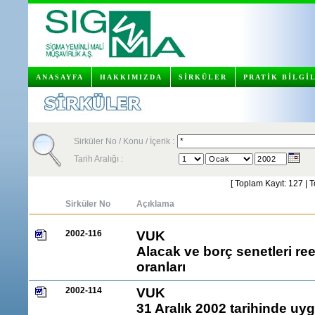
ANASAYFA
HAKKIMIZDA
SİRKÜLER
PRATİK BİLGİ
Sirküler No / Konu / İçerik :
Tarih Aralığı :
[ Toplam Kayıt: 127 | 
Sirküler No
Açıklama
2002-116
VUK
Alacak ve borç senetleri r
oranları
2002-114
VUK
31 Aralık 2002 tarihinde uy