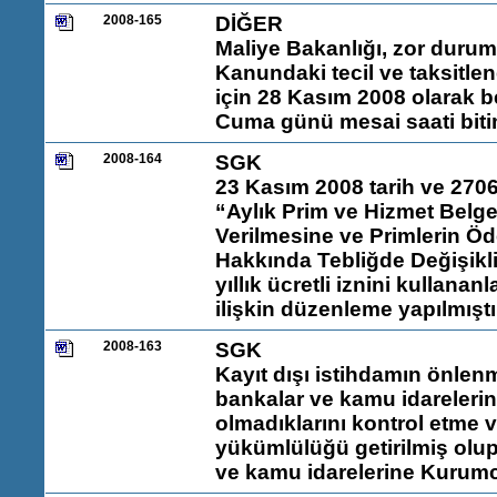
2008-165
DİĞER
Maliye Bakanlığı, zor durum
Kanundaki tecil ve taksitl
için 28 Kasım 2008 olarak be
Cuma günü mesai saati biti
2008-164
SGK
23 Kasım 2008 tarih ve 270
“Aylık Prim ve Hizmet Bel
Verilmesine ve Primlerin Ö
Hakkında Tebliğde Değişikli
yıllık ücretli iznini kullana
ilişkin düzenleme yapılmışt
2008-163
SGK
Kayıt dışı istihdamın önlen
bankalar ve kamu idarelerine 
olmadıklarını kontrol etme v
yükümlülüğü getirilmiş olu
ve kamu idarelerine Kurumc