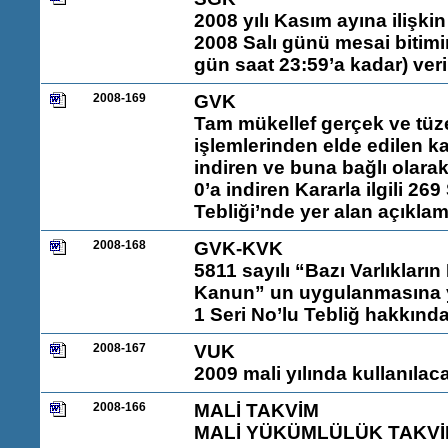
2008 yılı Kasım ayına ilişki
2008 Salı günü mesai bitimi
gün saat 23:59’a kadar) ve
2008-169
GVK
Tam mükellef gerçek ve tüze
işlemlerinden elde edilen k
indiren ve buna bağlı olara
0’a indiren Kararla ilgili 26
Tebliği’nde yer alan açıkla
2008-168
GVK-KVK
5811 sayılı “Bazı Varlıklar
Kanun” un uygulanmasına yö
1 Seri No’lu Tebliğ hakkınd
2008-167
VUK
2009 mali yılında kullanılac
2008-166
MALİ TAKVİM
MALİ YÜKÜMLÜLÜK TAKVİM