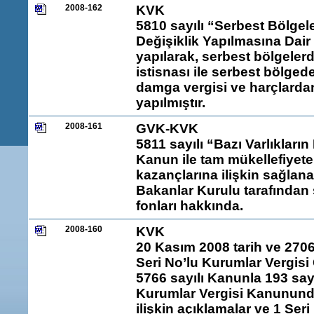
2008-162
KVK
5810 sayılı “Serbest Bölg
Değişiklik Yapılmasına Dair
yapılarak, serbest bölgelerd
istisnası ile serbest bölged
damga vergisi ve harçlardan 
yapılmıştır.
2008-161
GVK-KVK
5811 sayılı “Bazı Varlıklar
Kanun ile tam mükellefiyete 
kazançlarına ilişkin sağlanan
Bakanlar Kurulu tarafından 
fonları hakkında.
2008-160
KVK
20 Kasım 2008 tarih ve 270
Seri No’lu Kurumlar Vergisi 
5766 sayılı Kanunla 193 sayı
Kurumlar Vergisi Kanunund
ilişkin açıklamalar ve 1 Ser