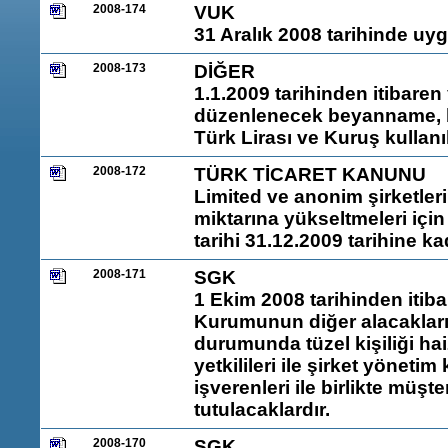
2008-174
VUK
31 Aralık 2008 tarihinde uy
2008-173
DİĞER
1.1.2009 tarihinden itibaren
düzenlenecek beyanname, be
Türk Lirası ve Kuruş kullanı
2008-172
TÜRK TİCARET KANUNU
Limited ve anonim şirketler
miktarına yükseltmeleri içi
tarihi 31.12.2009 tarihine ka
2008-171
SGK
1 Ekim 2008 tarihinden itiba
Kurumunun diğer alacaklar
durumunda tüzel kişiliği hai
yetkilileri ile şirket yönetim
işverenleri ile birlikte müş
tutulacaklardır.
2008-170
SGK