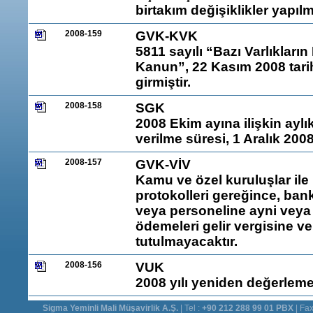
birtakım değişiklikler yapılm
2008-159
GVK-KVK
5811 sayılı “Bazı Varlıklar
Kanun”, 22 Kasım 2008 tari
girmiştir.
2008-158
SGK
2008 Ekim ayına ilişkin ayl
verilme süresi, 1 Aralık 2008
2008-157
GVK-VİV
Kamu ve özel kuruluşlar il
protokolleri gereğince, ban
veya personeline ayni veya
ödemeleri gelir vergisine ve 
tutulmayacaktır.
2008-156
VUK
2008 yılı yeniden değerleme
Sigma Yeminli Mali Müşavirlik A.Ş.
| Tel :
+90 212 288 99 01 PBX
| Fax