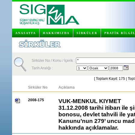
ANASAYFA
HAKKIMIZDA
SİRKÜLER
PRATİK BİLGİ
Sirküler No / Konu / İçerik :
Tarih Aralığı :
[ Toplam Kayıt: 175 | Top
Sirküler No
Açıklama
2008-175
VUK-MENKUL KIYMET
31.12.2008 tarihi itibarı ile 
bonosu, devlet tahvili ile ya
Kanunu’nun 279’ uncu madd
hakkında açıklamalar.