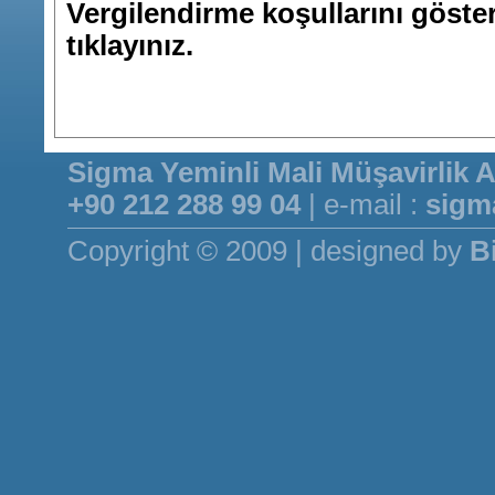
Vergilendirme koşullarını gösteri
tıklayınız.
Sigma Yeminli Mali Müşavirlik A
+90 212 288 99 04
| e-mail :
sig
Copyright © 2009 | designed by
B