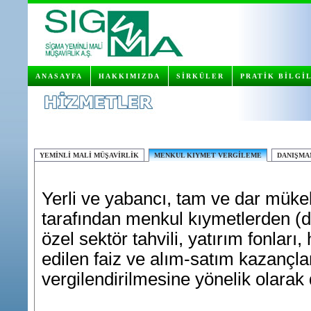
ANASAYFA
HAKKIMIZDA
SİRKÜLER
PRATİK BİLGİ
YEMİNLİ MALİ MÜŞAVİRLİK
MENKUL KIYMET VERGİLEME
DANIŞMA
Yerli ve yabancı, tam ve dar mükel
tarafından menkul kıymetlerden (d
özel sektör tahvili, yatırım fonları,
edilen faiz ve alım-satım kazançla
vergilendirilmesine yönelik olarak