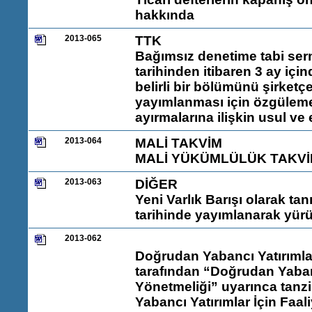
hakkında
2013-065
TTK
Bağımsız denetime tabi ser
tarihinden itibaren 3 ay için
belirli bir bölümünü şirket
yayımlanması için özgülemel
ayırmalarına ilişkin usul ve 
2013-064
MALİ TAKVİM
MALİ YÜKÜMLÜLÜK TAKVİ
2013-063
DİĞER
Yeni Varlık Barışı olarak t
tarihinde yayımlanarak yürü
2013-062
Doğrudan Yabancı Yatırımlar
tarafından “Doğrudan Yaba
Yönetmeliği” uyarınca tanz
Yabancı Yatırımlar İçin Faali