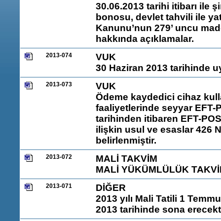
30.06.2013 tarihi itibarı ile 
bonosu, devlet tahvili ile ya
Kanunu’nun 279’ uncu madd
hakkında açıklamalar.
2013-074
VUK
30 Haziran 2013 tarihinde 
2013-073
VUK
Ödeme kaydedici cihaz kull
faaliyetlerinde seyyar EFT-
tarihinden itibaren EFT-POS
ilişkin usul ve esaslar 426 
belirlenmiştir.
2013-072
MALİ TAKVİM
MALİ YÜKÜMLÜLÜK TAKVİ
2013-071
DİĞER
2013 yılı Mali Tatili 1 Tem
2013 tarihinde sona erecekt