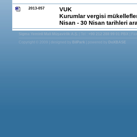
2013-057
VUK
Kurumlar vergisi mükellefler
Nisan - 30 Nisan tarihleri a
Sigma Yeminli Mali Müşavirlik A.Ş.
| Tel :
+90 212 288 99 01 PBX
| Fax
Copyright © 2009 | designed by
BilPark
| powered by
DoXBASE