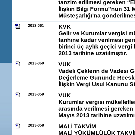
tanzim edilmesi gereken “EK:
İlişkin Bilgi Formu”nun 31
Müsteşarlığı’na gönderilme
2013-061
KVK
Gelir ve Kurumlar vergisi mü
tarihine kadar verilmesi ge
birinci üç aylık geçici ver
2013 tarihine uzatılmıştır.
2013-060
VUK
Vadeli Çeklerin de Vadesi G
Değerleme Gününde Reesko
İlişkin Vergi Usul Kanunu Si
2013-059
VUK
Kurumlar vergisi mükellefler
arasında verilmesi gereken 2
Mayıs 2013 tarihine uzatılmı
2013-058
MALİ TAKVİM
MALİ YÜKÜMLÜLÜK TAKVİM