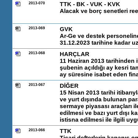
2013-070
TTK - BK - VUK - KVK
Alacak ve borç senetleri reesk
2013-069
GVK
Ar-Ge ve destek personeline i
31.12.2023 tarihine kadar uz
2013-068
HARÇLAR
11 Haziran 2013 tarihinden i
şubenin açıldığı ay kesri ta
ay süresine isabet eden fin
2013-067
DİĞER
15 Nisan 2013 tarihi itibarı
ve yurt dışında bulunan para
sermaye piyasası araçları i
edilmesi ve bazı yurt dışı k
istisna edilmesi ile ilgili u
2013-066
TTK
Ticari defterlerin kapanış on