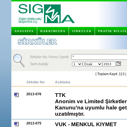
ANASAYFA
HAKKIMIZDA
SİRKÜLER
PRATİK BİLGİ
Sirküler No / Konu / İçerik :
Tarih Aralığı :
[ Toplam Kayıt: 113 |
Sirküler No
Açıklama
2013-076
TTK
Anonim ve Limited Şirketler
Kanunu’na uyumlu hale geti
uzatılmıştır.
2013-075
VUK - MENKUL KIYMET