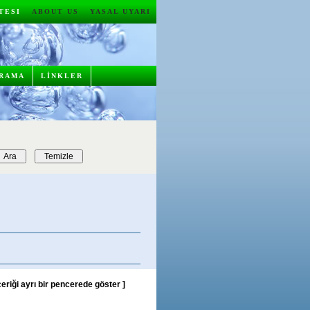
RTESI
ABOUT US
YASAL UYARI
RAMA
LİNKLER
çeriği ayrı bir pencerede göster
]