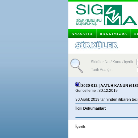
ANASAYFA
HAKKIMIZDA
S
Sirküler No / Konu / İçerik :
Tarih Aralığı :
2020-012 | AATUH KANUN (618
Güncelleme : 30.12.2019
30 Aralık 2019 tarihinden itibaren teci
İlgili Dokümanlar:
İçerik: