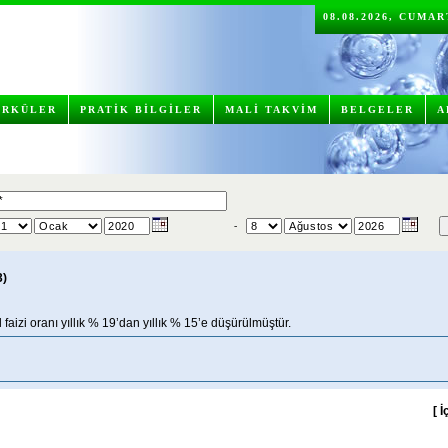
08.08.2026, CUMA
İRKÜLER
PRATİK BİLGİLER
MALİ TAKVİM
BELGELER
A
-
3)
l faizi oranı yıllık % 19’dan yıllık % 15’e düşürülmüştür.
[
İ