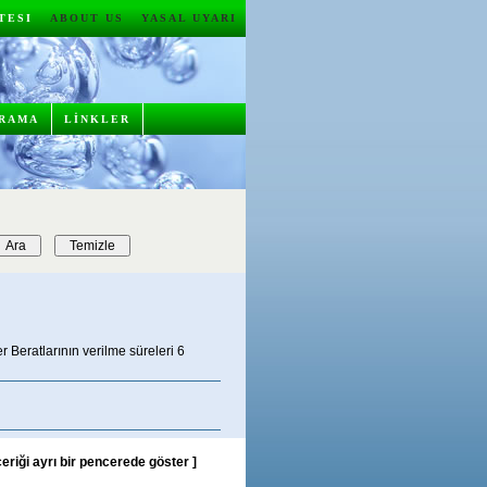
RTESI
ABOUT US
YASAL UYARI
RAMA
LİNKLER
Beratlarının verilme süreleri 6
çeriği ayrı bir pencerede göster
]