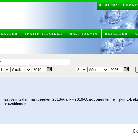
08.08.2026, CUMA
İRKÜLER
PRATİK BİLGİLER
MALİ TAKVİM
BELGELER
A
-
ması ve imzalanması gereken 2018/Aralık - 2019/Ocak dönemlerine ilişkin E-Defter 
ar uzatılmıştır.
[
İ