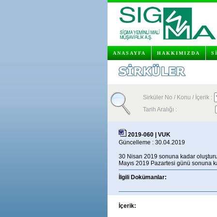
ANASAYFA
HAKKIMIZDA
S
Sirküler No / Konu / İçerik :
Tarih Aralığı :
2019-060 | VUK
Güncelleme : 30.04.2019
30 Nisan 2019 sonuna kadar oluşturul
Mayıs 2019 Pazartesi günü sonuna kad
İlgili Dokümanlar:
İçerik: