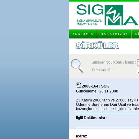
ANASAYFA
HAKKIMIZDA
S
Sirküler No / Konu / İçerik :
Tarih Aralığı :
2008-164 | SGK
Güncelleme : 28.11.2008
23 Kasım 2008 tarih ve 27063 sayılı
Ödenme Sürelerine Dair Usul ve Esasla
kazançlarının tespitine ilişkin düzenle
İlgili Dokümanlar:
İçerik: