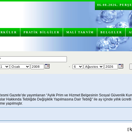
06.08.2026, PER
İRKÜLER
PRATİK BİLGİLER
MALİ TAKVİM
BELGELER
A
-
 Resmi Gazete’de yayımlanan “Aylık Prim ve Hizmet Belgesinin Sosyal Güvenlik Ku
r Hakkında Tebliğde Değişiklik Yapılmasına Dair Tebliğ” ile ay içinde yıllık ücretli
me yapılmıştır.
[
İ