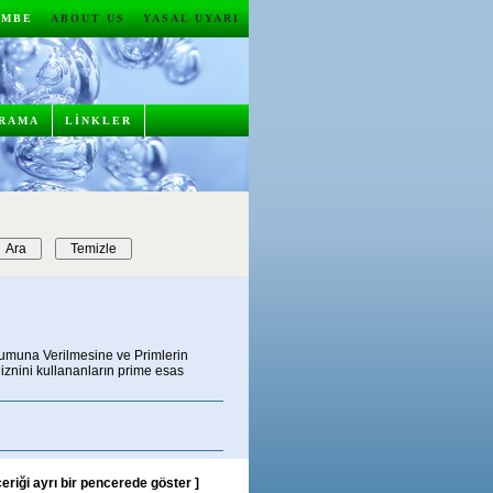
ŞEMBE
ABOUT US
YASAL UYARI
RAMA
LİNKLER
rumuna Verilmesine ve Primlerin
 iznini kullananların prime esas
çeriği ayrı bir pencerede göster
]