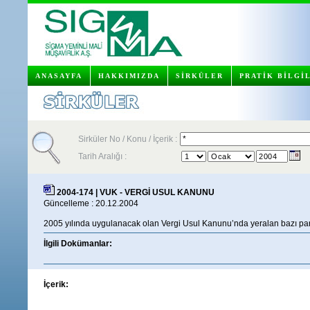
ANASAYFA
HAKKIMIZDA
SİRKÜLER
PRATİK BİLGİ
Sirküler No / Konu / İçerik :
Tarih Aralığı :
2004-174 | VUK - VERGİ USUL KANUNU
Güncelleme : 20.12.2004
2005 yılında uygulanacak olan Vergi Usul Kanunu’nda yeralan bazı paras
İlgili Dokümanlar:
İçerik: