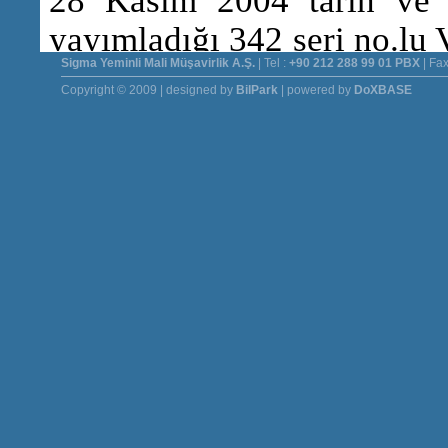
Sigma Yeminli Mali Müşavirlik A.Ş.
| Tel :
+90 212 288 99 01 PBX
| Fax
Copyright © 2009 | designed by
BilPark
| powered by
DoXBASE