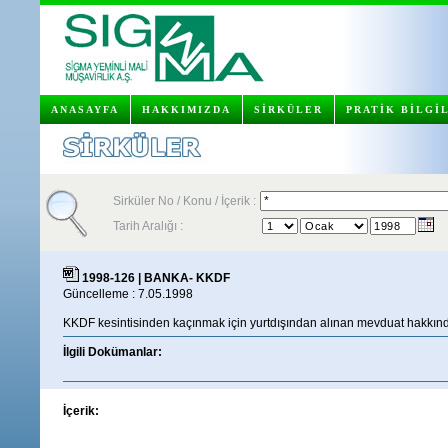
ANASAYFA
HAKKIMIZDA
SİRKÜLER
PRATİK BİLGİ
Sirküler No / Konu / İçerik :
Tarih Aralığı :
1998-126 | BANKA- KKDF
Güncelleme : 7.05.1998
KKDF kesintisinden kaçınmak için yurtdışından alınan mevduat hakkın
İlgili Dokümanlar:
İçerik: