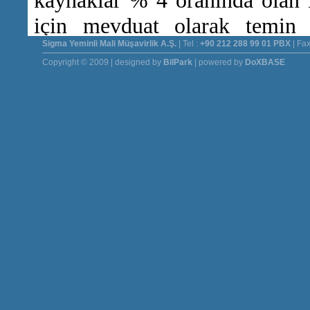
Sigma Yeminli Mali Müşavirlik A.Ş.
| Tel :
+90 212 288 99 01 PBX
| Fax
Copyright © 2009 | designed by
BilPark
| powered by
DoXBASE