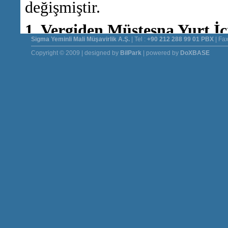
Sigma Yeminli Mali Müşavirlik A.Ş.
| Tel :
+90 212 288 99 01 PBX
| Fax
Copyright © 2009 | designed by
BilPark
| powered by
DoXBASE