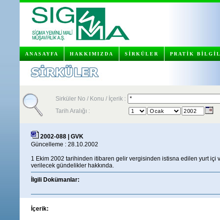
ANASAYFA
HAKKIMIZDA
SİRKÜLER
PRATİK BİLGİ
Sirküler No / Konu / İçerik :
Tarih Aralığı :
2002-088 | GVK
Güncelleme : 28.10.2002
1 Ekim 2002 tarihinden itibaren gelir vergisinden istisna edilen yurt içi 
verilecek gündelikler hakkında.
İlgili Dokümanlar:
İçerik: