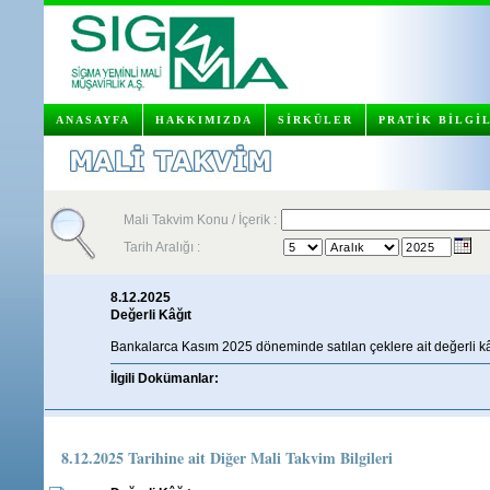
ANASAYFA
HAKKIMIZDA
SİRKÜLER
PRATİK BİLGİ
Mali Takvim Konu / İçerik :
Tarih Aralığı :
8.12.2025
Değerli Kâğıt
Bankalarca Kasım 2025 döneminde satılan çeklere ait değerli kâğ
İlgili Dokümanlar:
8.12.2025 Tarihine ait Diğer Mali Takvim Bilgileri