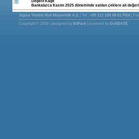
Değerli Kâğıt
Bankalarca Kasım 2025 döneminde satılan çeklere ait değerli 
Sigma Yeminli Mali Müşavirlik A.Ş.
| Tel :
+90 212 288 99 01 PBX
| Fax
Copyright © 2009 | designed by
BilPark
| powered by
DoXBASE